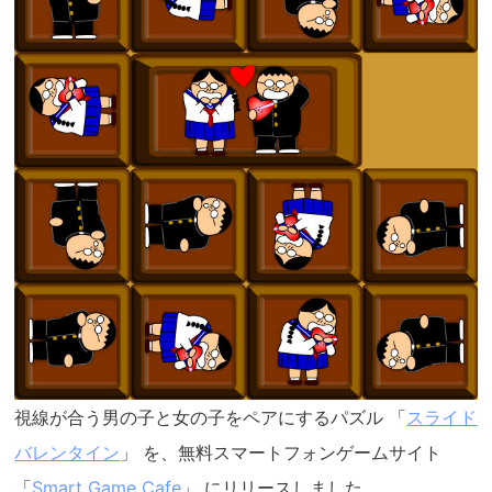
視線が合う男の子と女の子をペアにするパズル 「
スライド
バレンタイン
」 を、無料スマートフォンゲームサイト
「
Smart Game Cafe
」 にリリースしました