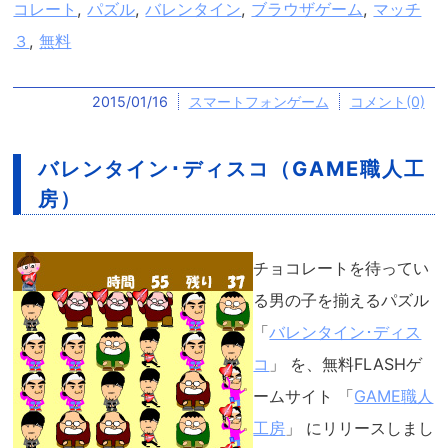
コレート
,
パズル
,
バレンタイン
,
ブラウザゲーム
,
マッチ
３
,
無料
2015/01/16
スマートフォンゲーム
コメント(0)
バレンタイン･ディスコ（GAME職人工
房）
チョコレートを待ってい
る男の子を揃えるパズル
「
バレンタイン･ディス
コ
」 を、無料FLASHゲ
ームサイト 「
GAME職人
工房
」 にリリースしまし