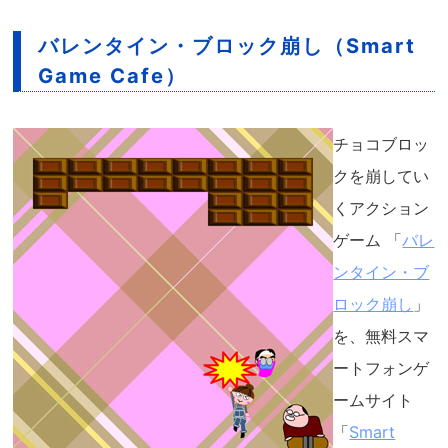
バレンタイン・ブロック崩し（Smart
Game Cafe）
チョコブロッ
クを崩してい
くアクション
ゲーム 「
バレ
ンタイン・ブ
ロック崩し
」
を、無料スマ
ートフォンゲ
ームサイト
「
Smart