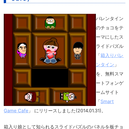
バレンタイン
のチョコをテ
ーマにしたス
ライドパズル
「
箱入りバレ
ンタイン
」
を、無料スマ
ートフォンゲ
ームサイト
「
Smart
Game Cafe
」 にリリースしました(2014.01.31)。
箱入り娘として知られるスライドパズルのパネルを板チョ