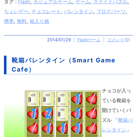
タグ :
Flash
,
カジュアルゲーム
,
ゲーム
,
スライドパズル
,
ちょいゲー
,
チョコレート
,
バレンタイン
,
ブログパーツ
,
携帯
,
無料
,
箱入り娘
2014/01/29
Flashゲーム
コメント(0)
靴箱バレンタイン（Smart Game
Cafe）
チョコが入っ
ている靴箱を
開けていくパ
ズル 「
靴箱バ
レンタイン
」