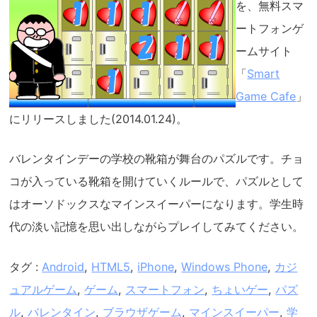
を、無料スマ
ートフォンゲ
ームサイト
「
Smart
Game Cafe
」
にリリースしました(2014.01.24)。
バレンタインデーの学校の靴箱が舞台のパズルです。チョ
コが入っている靴箱を開けていくルールで、パズルとして
はオーソドックスなマインスイーパーになります。学生時
代の淡い記憶を思い出しながらプレイしてみてください。
タグ :
Android
,
HTML5
,
iPhone
,
Windows Phone
,
カジ
ュアルゲーム
,
ゲーム
,
スマートフォン
,
ちょいゲー
,
パズ
ル
,
バレンタイン
,
ブラウザゲーム
,
マインスイーパー
,
学