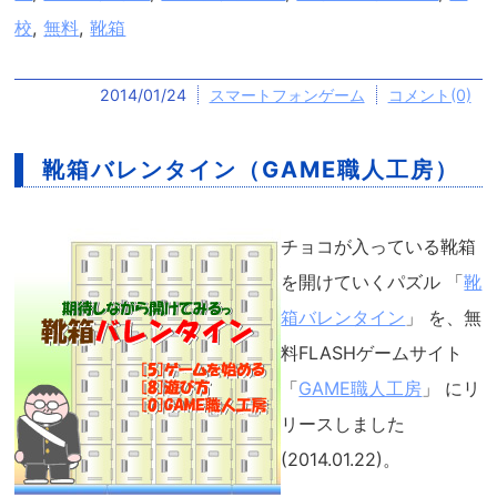
校
,
無料
,
靴箱
2014/01/24
スマートフォンゲーム
コメント(0)
靴箱バレンタイン（GAME職人工房）
チョコが入っている靴箱
を開けていくパズル 「
靴
箱バレンタイン
」 を、無
料FLASHゲームサイト
「
GAME職人工房
」 にリ
リースしました
(2014.01.22)。