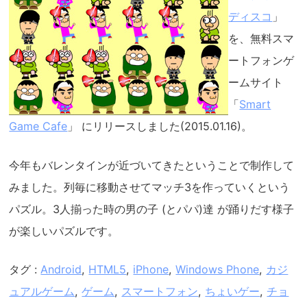
ディスコ
」
を、無料スマ
ートフォンゲ
ームサイト
「
Smart
Game Cafe
」 にリリースしました(2015.01.16)。
今年もバレンタインが近づいてきたということで制作して
みました。列毎に移動させてマッチ3を作っていくという
パズル。3人揃った時の男の子 (とパパ)達 が踊りだす様子
が楽しいパズルです。
タグ :
Android
,
HTML5
,
iPhone
,
Windows Phone
,
カジ
ュアルゲーム
,
ゲーム
,
スマートフォン
,
ちょいゲー
,
チョ