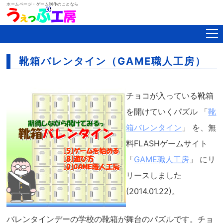
ホームページ・ゲーム制作のことなら
靴箱バレンタイン（GAME職人工房）
チョコが入っている靴箱
を開けていくパズル 「
靴
箱バレンタイン
」 を、無
料FLASHゲームサイト
「
GAME職人工房
」 にリ
リースしました
(2014.01.22)。
バレンタインデーの学校の靴箱が舞台のパズルです。チョ