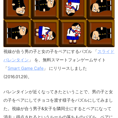
視線が合う男の子と女の子をペアにするパズル 「
スライド
バレンタイン
」 を、無料スマートフォンゲームサイト
「
Smart Game Cafe
」 にリリースしました
(2016.01.29)。
バレンタインが近くなってきたということで、男の子と女
の子をペアにしてチョコを渡す様子をパズルにしてみまし
た。視線が合う男子&女子を隣同士にするとペアになって
消去・得点されるというルールの落ちものパズル。ペアに