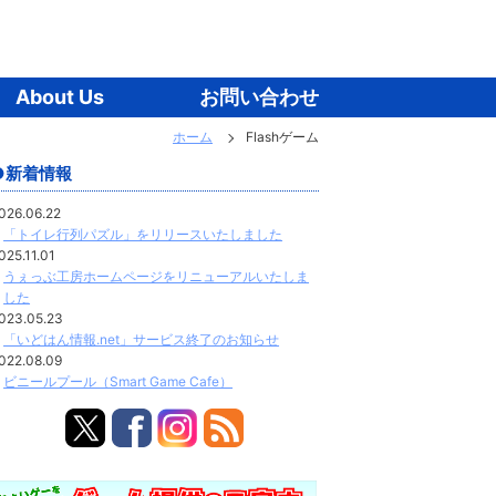
About Us
お問い合わせ
ホーム
Flashゲーム
新着情報
026.06.22
「トイレ行列パズル」をリリースいたしました
025.11.01
うぇっぶ工房ホームページをリニューアルいたしま
した
023.05.23
「いどはん情報.net」サービス終了のお知らせ
022.08.09
ビニールプール（Smart Game Cafe）