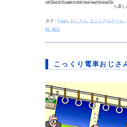
ら楽し
タグ :
Flash
,
おじさん
,
カジュアルゲーム
,
料
,
風呂
こっくり電車おじさん（S