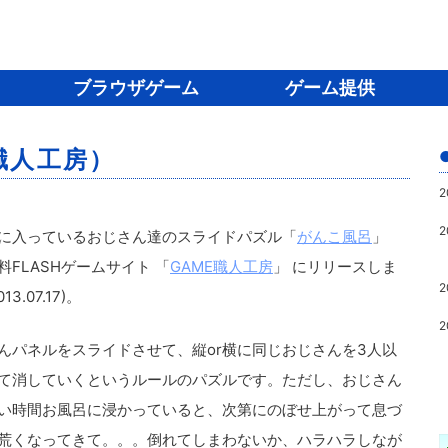
ブラウザゲーム
ゲーム提供
職人工房）
2
2
に入っているおじさん達のスライドパズル「
がんこ風呂
」
料FLASHゲームサイト 「
GAME職人工房
」 にリリースしま
2
13.07.17)。
2
んパネルをスライドさせて、縦or横に同じおじさんを3人以
て消していくというルールのパズルです。ただし、おじさん
い時間お風呂に浸かっていると、次第にのぼせ上がって息づ
荒くなってきて。。。倒れてしまわないか、ハラハラしなが