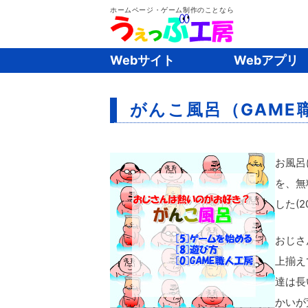
ホームページ・ゲーム制作のことなら
Webサイト
Webアプリ
がんこ風呂（GAME
お風呂
を、無
した(20
おじさ
上揃え
達は長
かいが